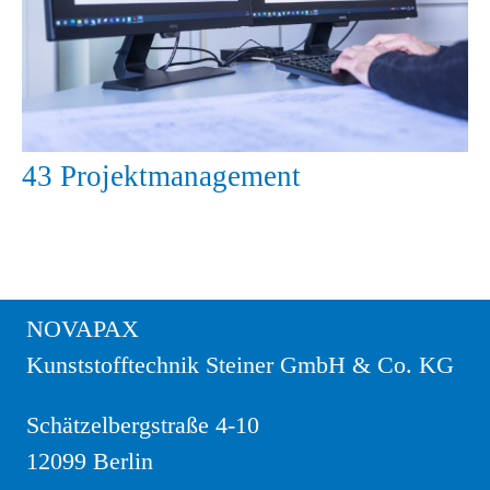
43 Projektmanagement
NOVAPAX
Kunststofftechnik Steiner GmbH & Co. KG
Schätzelbergstraße 4-10
12099 Berlin