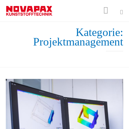

Sk
Kategorie:
to
Projektmanagement
co