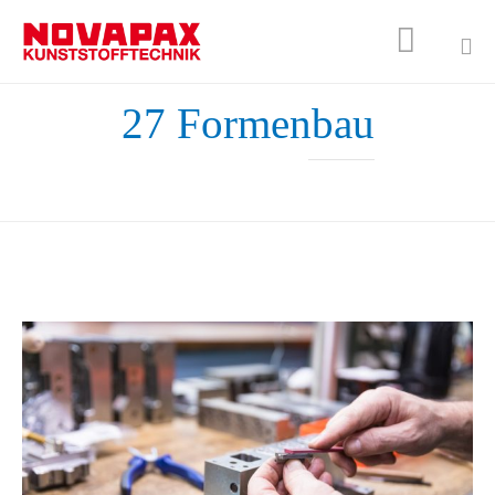

Sk
27 Formenbau
to
co