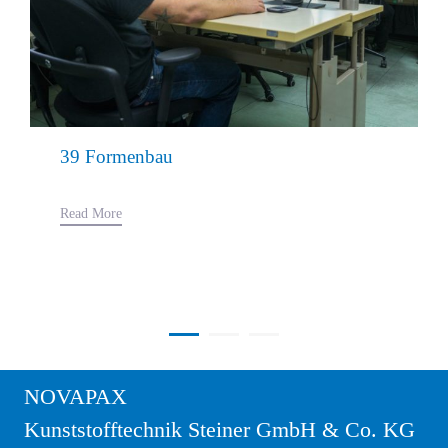
39 Formenbau
Read More
NOVAPAX
Kunststofftechnik Steiner GmbH & Co. KG